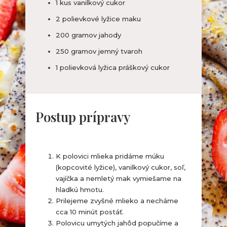
1 kus vanilkový cukor
2 polievkové lyžice maku
200 gramov jahody
250 gramov jemný tvaroh
1 polievková lyžica práškový cukor
Postup prípravy
K polovici mlieka pridáme múku
(kopcovité lyžice), vanilkový cukor, soľ,
vajíčka a nemletý mak vymiešame na
hladkú hmotu.
Prilejeme zvyšné mlieko a necháme
cca 10 minút postáť.
Polovicu umytých jahôd popučíme a