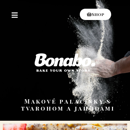
Shop
Makové palacinky s
tvarohom a jahodami