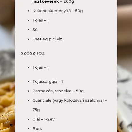
lisztkeverék
– 200g
Kukoricakeményítő – 50g
Tojás – 1
Só
Esetleg pici víz
SZÓSZHOZ
Tojás – 1
Tojássárgája – 1
Parmezán, reszelve – 50g
Guanciale (vagy kolozsvári szalonna) –
75g
Olaj – 1-2ev
Bors