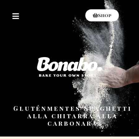
Shop
Gluténmentes Spaghetti
alla chitarra alla
carbonara