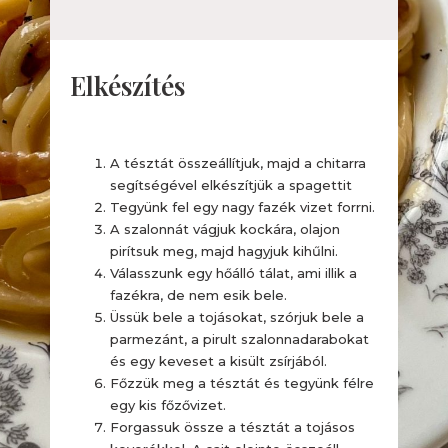
Elkészítés
A tésztát összeállítjuk, majd a chitarra
segítségével elkészítjük a spagettit
Tegyünk fel egy nagy fazék vizet forrni.
A szalonnát vágjuk kockára, olajon
pirítsuk meg, majd hagyjuk kihűlni.
Válasszunk egy hőálló tálat, ami illik a
fazékra, de nem esik bele.
Üssük bele a tojásokat, szórjuk bele a
parmezánt, a pirult szalonnadarabokat
és egy keveset a kisült zsírjából.
Főzzük meg a tésztát és tegyünk félre
egy kis főzővizet.
Forgassuk össze a tésztát a tojásos